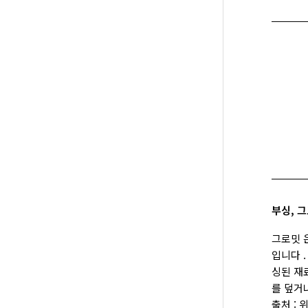
부싱, 
그로밋 
입니다 
싱된 재
를 덮거
출처 : 위