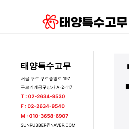
콘
텐
츠
로
건
너
뛰
기
태양특수고무
서울 구로 구로중앙로 197
구로기계공구상가 A-2-117
T : 02-2634-9530
F : 02-2634-9540
M : 010-3658-6907
SUNRUBBER@NAVER.COM