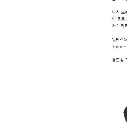
부싱 또
인 응용
처 : 
일반적으
7mm 
용도상 