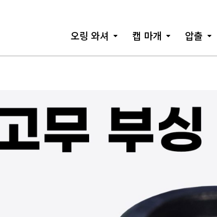
오링 와셔
캡 마개
압출