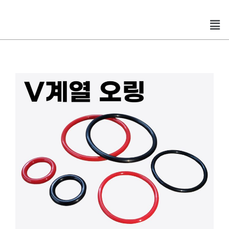
콘
텐
Men
츠
로
건
너
뛰
기