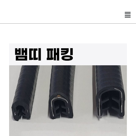
콘
텐
Men
츠
로
건
너
뛰
기